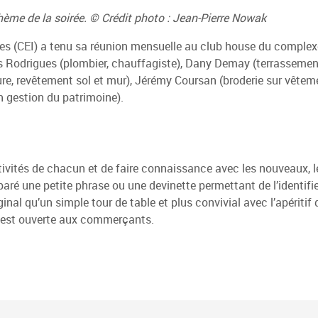
hème de la soirée. © Crédit photo : Jean-Pierre Nowak
ses (CEI) a tenu sa réunion mensuelle au club house du complex
s Rodrigues (plombier, chauffagiste), Dany Demay (terrassemen
ure, revêtement sol et mur), Jérémy Coursan (broderie sur vête
n gestion du patrimoine).
tivités de chacun et de faire connaissance avec les nouveaux, le
aré une petite phrase ou une devinette permettant de l’identifie
ginal qu’un simple tour de table et plus convivial avec l’apéritif
e est ouverte aux commerçants.